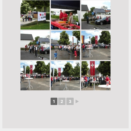
1
2
3
►