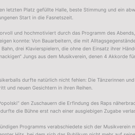
den letzten Platz gefüllte Halle, beste Stimmung und ein 
ngenen Start in die Fasnetszeit.
morvoll und hochmotiviert durch das Programm des Abends,
eigen konnte: Von Bauarbeitern, die mit Alltagsgegenständ
 Bahn, drei Klavierspielern, die ohne den Einsatz ihrer Händ
nackigen“ Jungs aus dem Musikverein, denen 4 Akkorde für
sikerballs durfte natürlich nicht fehlen: Die Tänzerinnen 
itt und neuen Gesichtern in ihren Reihen.
 Popolski“ den Zuschauern die Erfindung des Raps näherbrac
d durfte die Bühne erst nach einer ausgiebigen Zugabe verla
ündigen Programms verabschiedete sich der Musikverein mit
nter Hits, bei dem sich das Publikum nicht mehr auf seine