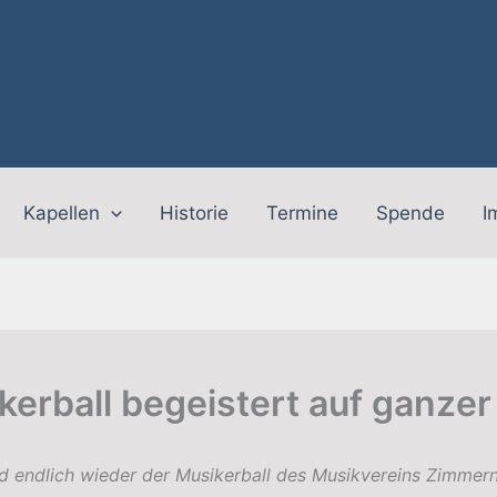
Kapellen
Historie
Termine
Spende
I
kerball begeistert auf ganzer 
 endlich wieder der Musikerball des Musikvereins Zimmern 