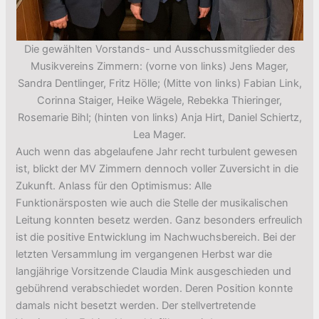
Die gewählten Vorstands- und Ausschussmitglieder des
Musikvereins Zimmern: (vorne von links) Jens Mager,
Sandra Dentlinger, Fritz Hölle; (Mitte von links) Fabian Link,
Corinna Staiger, Heike Wägele, Rebekka Thieringer,
Rosemarie Bihl; (hinten von links) Anja Hirt, Daniel Schiertz,
Lea Mager.
Auch wenn das abgelaufene Jahr recht turbulent gewesen
ist, blickt der MV Zimmern dennoch voller Zuversicht in die
Zukunft. Anlass für den Optimismus: Alle
Funktionärsposten wie auch die Stelle der musikalischen
Leitung konnten besetz werden. Ganz besonders erfreulich
ist die positive Entwicklung im Nachwuchsbereich. Bei der
letzten Versammlung im vergangenen Herbst war die
langjährige Vorsitzende Claudia Mink ausgeschieden und
gebührend verabschiedet worden. Deren Position konnte
damals nicht besetzt werden. Der stellvertretende