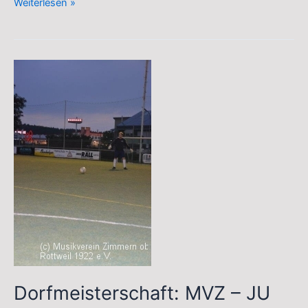
Dorfmeisterschaft:
Weiterlesen »
MVZ
–
Trachten
1:2
Dorfmeisterschaft: MVZ – JU